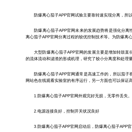
防爆离心茄子APP官网试验主要靠转速实现分离，所以防爆离
防爆离心茄子APP官网未来的发展趋势将是强化分离性能
离心茄子APP官网分离过程的较优控制技术等。为防爆离心
大型防爆离心茄子APP官网的发展主要是增加转鼓直径，采
的流体流动和滤渣的形成机理，研究了较小分离度和处理量
防爆离心茄子APP官网通常是高速工作的，所以茄子视
网站色在线观看实验室的有序运行，另一方面也可以保证高速
1.防爆离心茄子APP官网外观完好无损，无零件丢失。
2.电源连接良好，控制开关状况良好
3.防爆离心茄子APP官网启动后，防爆离心茄子APP官网应正常