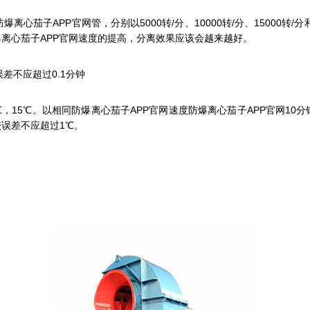
APP官网管，分别以5000转/分、10000转/分、15000转
离心茄子APP官网速度的提高，分离效果应该会越来越好。
差不应超过0.1分钟
，15℃。以相同防爆离心茄子APP官网速度防爆离心茄子APP官网10
不应超过1℃。