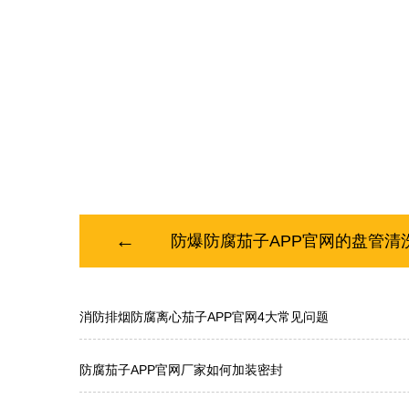
←
防爆防腐茄子APP官网的盘管清
消防排烟防腐离心茄子APP官网4大常见问题
防腐茄子APP官网厂家如何加装密封