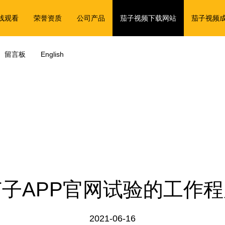
版人黄永久免费
线观看
荣誉资质
公司产品
茄子视频下载网站
茄子视频
留言板
English
首页
>
茄子视频下载网站
>
内容
子APP官网试验的工作
2021-06-16