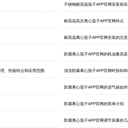
不锈钢耐高温茄子APP官网安装前应检查
耐高温高压离心茄子APP官网特点
耐高温离心茄子APP官网安装的注
防腐离心茄子APP官网的耗油量高是为什么
、性能特点和应用范围:
清洗防爆离心茄子APP官网时拆卸
防腐离心茄子APP官网的进气箱如何改造
防腐离心茄子APP官网的简单介绍
防腐离心茄子APP官网调节风量的