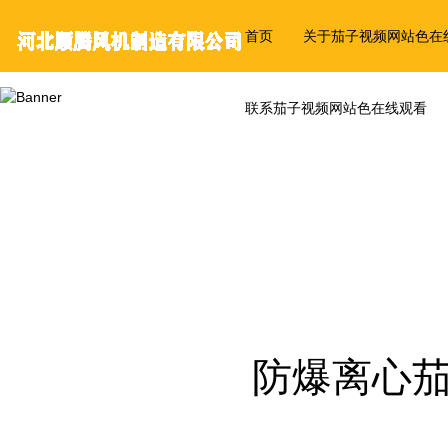
茄子视频网站色在线观看,茄子APP官网,茄子视频下载网站,茄子视频成
首页
关于茄子视频网站色在
联系茄子视频网站色在线观看
防爆离心茄