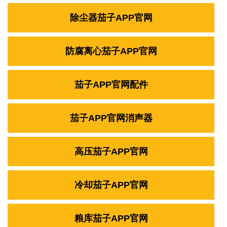
除尘器茄子APP官网
防腐离心茄子APP官网
茄子APP官网配件
茄子APP官网消声器
高压茄子APP官网
冷却茄子APP官网
粮库茄子APP官网