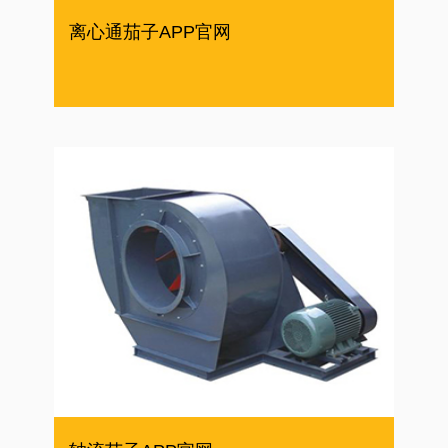
离心通茄子APP官网