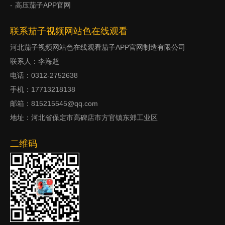
高压茄子APP官网
联系茄子视频网站色在线观看
河北茄子视频网站色在线观看茄子APP官网制造有限公司
联系人：李海超
电话：0312-2752638
手机：17713218138
邮箱：815215545@qq.com
地址：河北省保定市高碑店市方官镇东郊工业区
二维码