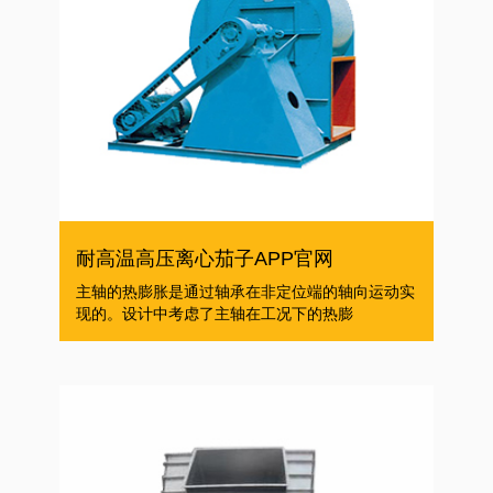
耐高温高压离心茄子APP官网
主轴的热膨胀是通过轴承在非定位端的轴向运动实
现的。设计中考虑了主轴在工况下的热膨