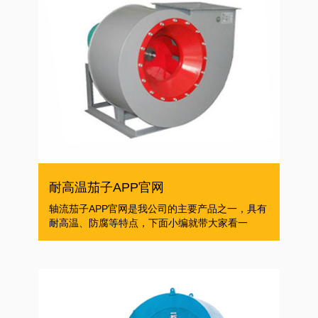
耐高温茄子APP官网
‍‍轴流茄子APP官网是我公司的主要产品之一，具有
耐高温、防腐等特点，下面小编就带大家看一