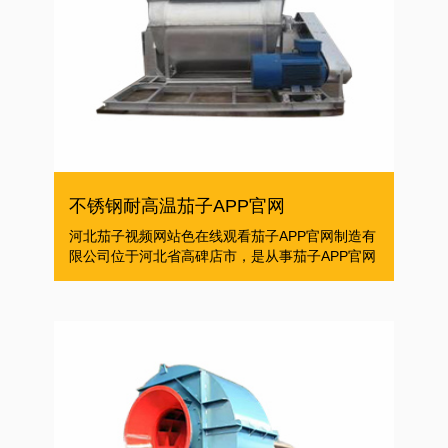
不锈钢耐高温茄子APP官网
河北茄子视频网站色在线观看茄子APP官网制造有
限公司位于河北省高碑店市，是从事茄子APP官网
制造的厂家，不锈钢茄子APP官网是我