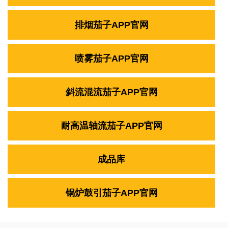
排烟茄子APP官网
喷雾茄子APP官网
斜流混流茄子APP官网
耐高温轴流茄子APP官网
成品库
锅炉鼓引茄子APP官网