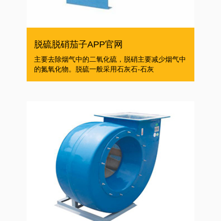
脱硫脱硝茄子APP官网
主要去除烟气中的二氧化硫，脱硝主要减少烟气中
的氮氧化物。脱硫一般采用石灰石-石灰