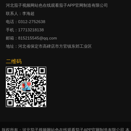
河北茄子视频网站色在线观看茄子APP官网制造有限公司
联系人：李海超
电话：0312-2752638
手机：17713218138
邮箱：815215545@qq.com
地址：河北省保定市高碑店市方官镇东郊工业区
二维码
版权所有：河北茄子视频网站色在线观看茄子APP官网制造有限公司 本